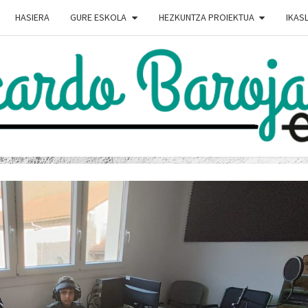
HASIERA
GURE ESKOLA
HEZKUNTZA PROIEKTUA
IKAS
RICA
Ricardo
Baroja
Eskola
Webgunea
BAR
ESK