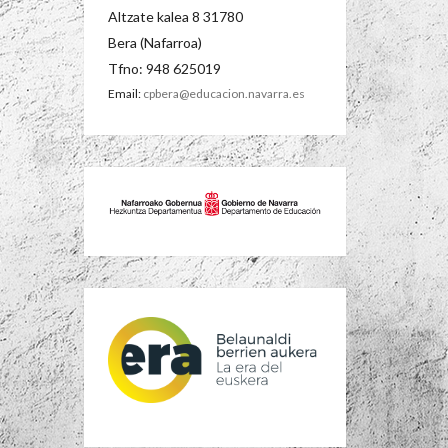
Altzate kalea 8 31780
Bera (Nafarroa)
Tfno: 948 625019
Email:
cpbera@educacion.navarra.es