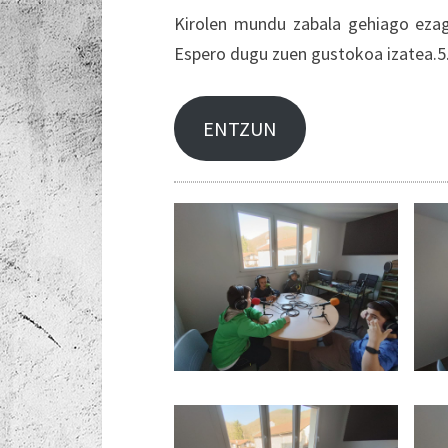
Kirolen mundu zabala gehiago ezag
Espero dugu zuen gustokoa izatea.5.
ENTZUN