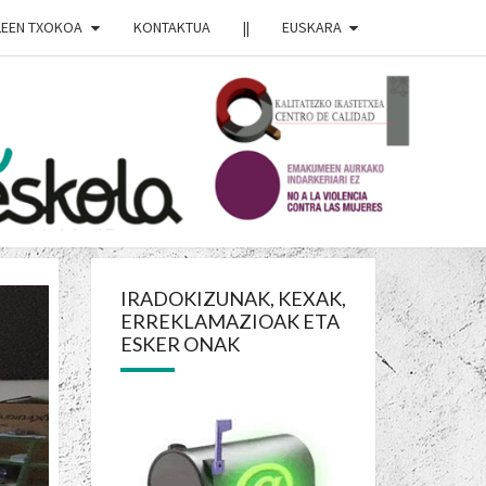
LEEN TXOKOA
KONTAKTUA
||
EUSKARA
RDO
OJA
IRADOKIZUNAK, KEXAK,
ERREKLAMAZIOAK ETA
OLA
ESKER ONAK