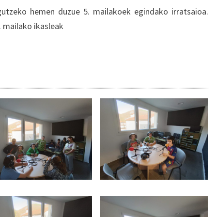
utzeko hemen duzue 5. mailakoek egindako irratsaioa.
 mailako ikasleak