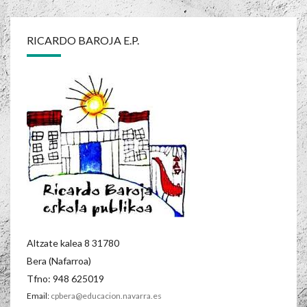
RICARDO BAROJA E.P.
Altzate kalea 8 31780
Bera (Nafarroa)
Tfno: 948 625019
Email:
cpbera@educacion.navarra.es