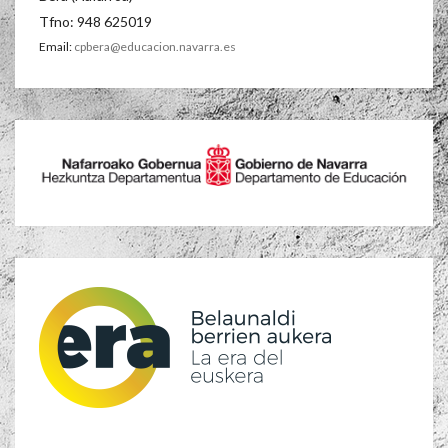
Tfno: 948 625019
Email:
cpbera@educacion.navarra.es