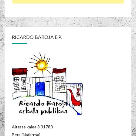
RICARDO BAROJA E.P.
Altzate kalea 8 31780
Bera (Nafarroa)