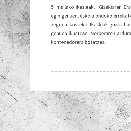
5. mailako ikasleak, “Gizakiaren Era
egin genuen, eskola ondoko errekatx
zegoen ikusteko. Ikasleak guztiz harr
genuen ikustean. Norberaren ardura
kontenedorera botatzea.
Post
navigation