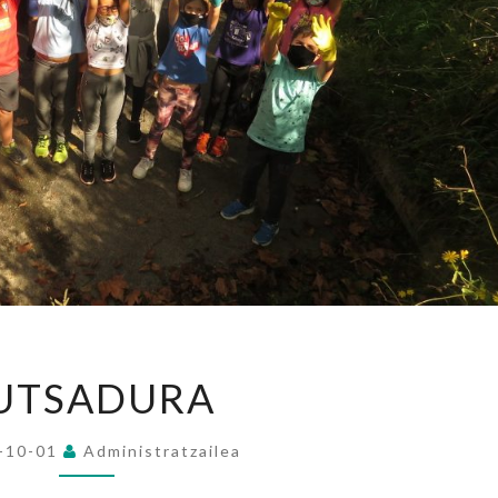
KUTSADURA
UTSADURA
-10-01
Administratzailea