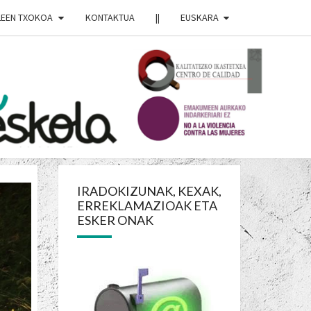
LEEN TXOKOA
KONTAKTUA
||
EUSKARA
RDO
OJA
IRADOKIZUNAK, KEXAK,
ERREKLAMAZIOAK ETA
OLA
ESKER ONAK