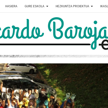
HASIERA
GURE ESKOLA
HEZKUNTZA PROIEKTUA
IKAS
RICA
Ricardo
Baroja
Eskola
Webgunea
BAR
ESK