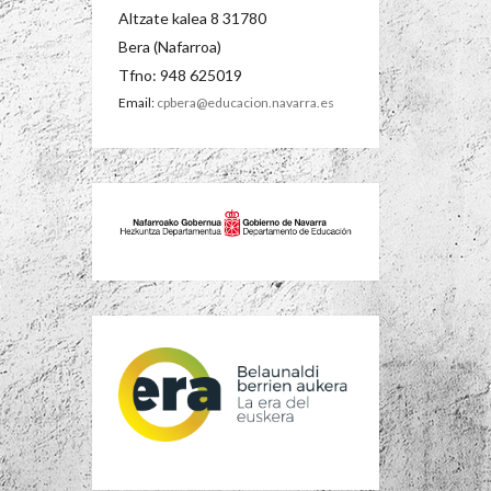
Altzate kalea 8 31780
Bera (Nafarroa)
Tfno: 948 625019
Email:
cpbera@educacion.navarra.es