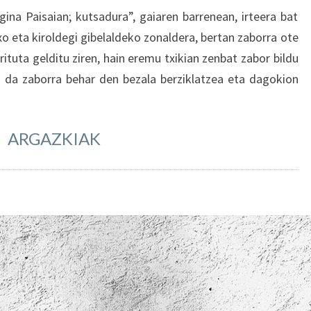
gina Paisaian; kutsadura”, gaiaren barrenean, irteera bat
o eta kiroldegi gibelaldeko zonaldera, bertan zaborra ote
ituta gelditu ziren, hain eremu txikian zenbat zabor bildu
 da zaborra behar den bezala berziklatzea eta dagokion
ARGAZKIAK