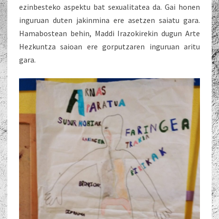
ezinbesteko aspektu bat sexualitatea da. Gai honen
inguruan duten jakinmina ere asetzen saiatu gara.
Hamabostean behin, Maddi Irazokirekin dugun Arte
Hezkuntza saioan ere gorputzaren inguruan aritu
gara.