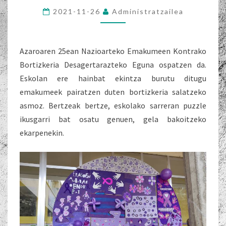
2021-11-26
Administratzailea
Azaroaren 25ean Nazioarteko Emakumeen Kontrako
Bortizkeria Desagertarazteko Eguna ospatzen da.
Eskolan ere hainbat ekintza burutu ditugu
emakumeek pairatzen duten bortizkeria salatzeko
asmoz. Bertzeak bertze, eskolako sarreran puzzle
ikusgarri bat osatu genuen, gela bakoitzeko
ekarpenekin.