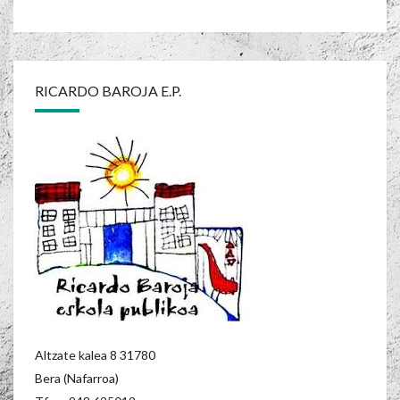
RICARDO BAROJA E.P.
Altzate kalea 8 31780
Bera (Nafarroa)