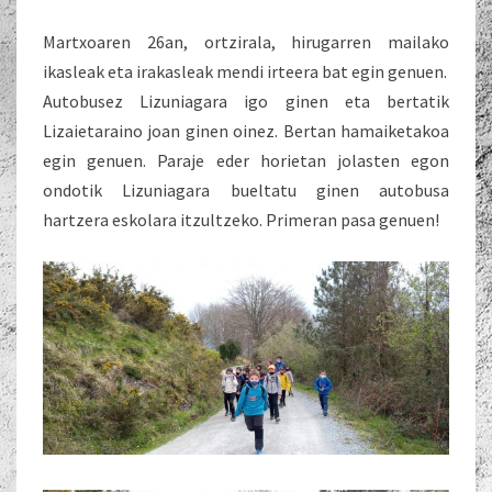
Martxoaren 26an, ortzirala, hirugarren mailako
ikasleak eta irakasleak mendi irteera bat egin genuen.
Autobusez Lizuniagara igo ginen eta bertatik
Lizaietaraino joan ginen oinez. Bertan hamaiketakoa
egin genuen. Paraje eder horietan jolasten egon
ondotik Lizuniagara bueltatu ginen autobusa
hartzera eskolara itzultzeko. Primeran pasa genuen!