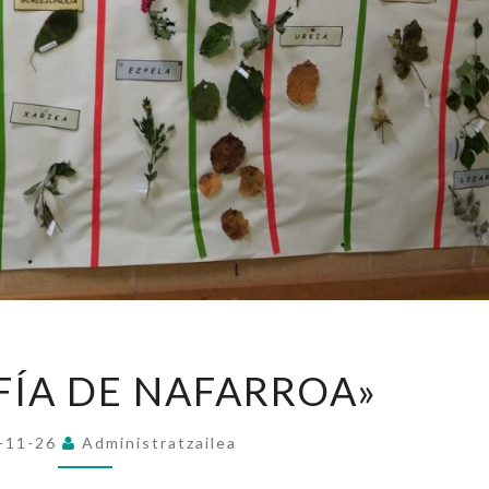
«GEOGRAFÍA
ÍA DE NAFARROA»
DE
NAFARROA»
-11-26
Administratzailea