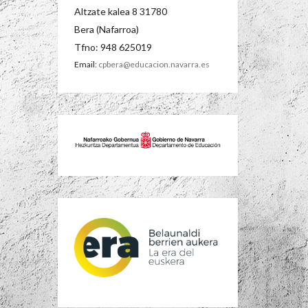
Altzate kalea 8 31780
Bera (Nafarroa)
Tfno: 948 625019
Email:
cpbera@educacion.navarra.es