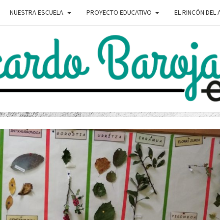
NUESTRA ESCUELA
PROYECTO EDUCATIVO
EL RINCÓN DEL
RICA
Sitio
Web
Del
Colegio
BAR
Ricardo
Baroja
ESK