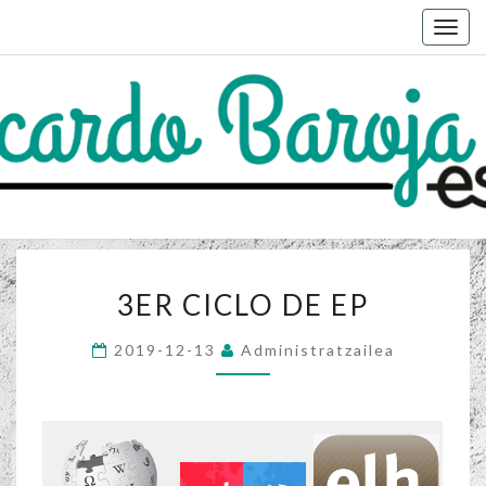
Togg
navig
RICARDO
Sitio
Web
Del
BAROJA
Colegio
Ricardo
ESKOLA
Baroja
3ER
3ER CICLO DE EP
CICLO
DE
2019-12-13
Administratzailea
EP