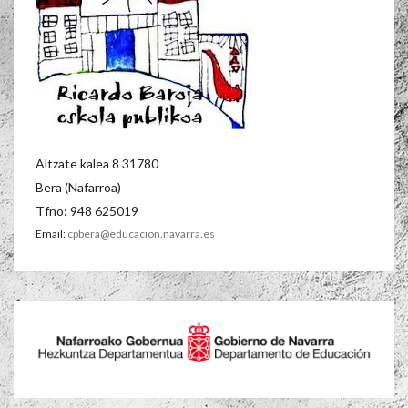
Altzate kalea 8 31780
Bera (Nafarroa)
Tfno: 948 625019
Email:
cpbera@educacion.navarra.es