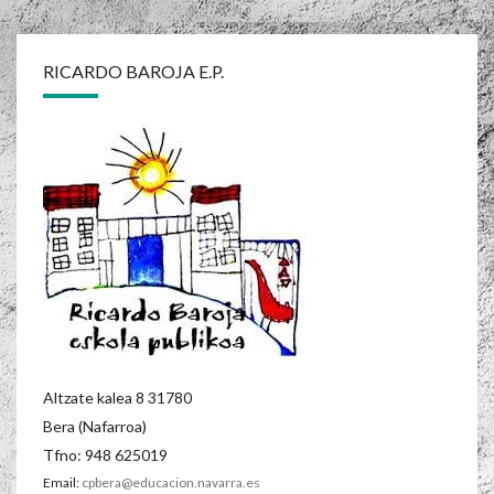
RICARDO BAROJA E.P.
Altzate kalea 8 31780
Bera (Nafarroa)
Tfno: 948 625019
Email:
cpbera@educacion.navarra.es