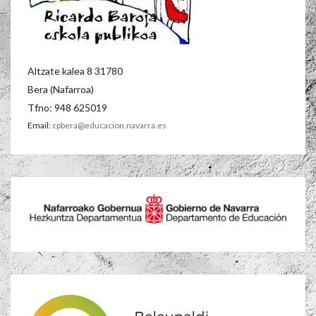
Altzate kalea 8 31780
Bera (Nafarroa)
Tfno: 948 625019
Email:
cpbera@educacion.navarra.es