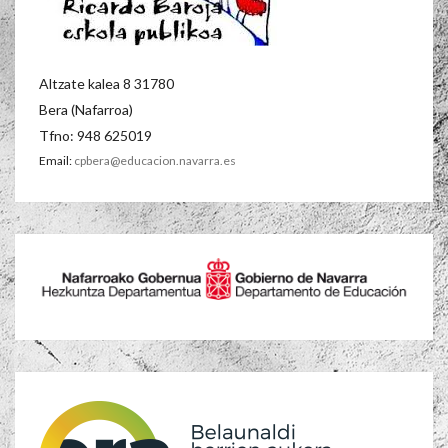
Altzate kalea 8 31780
Bera (Nafarroa)
Tfno: 948 625019
Email:
cpbera@educacion.navarra.es