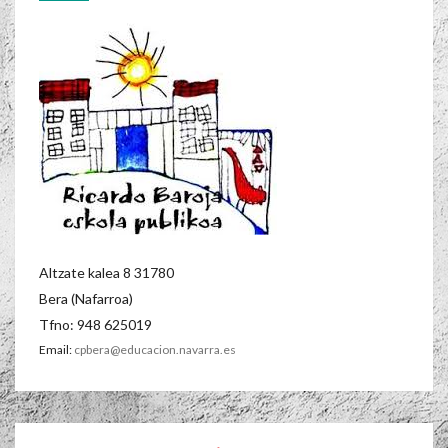
Altzate kalea 8 31780
Bera (Nafarroa)
Tfno: 948 625019
Email:
cpbera@educacion.navarra.es