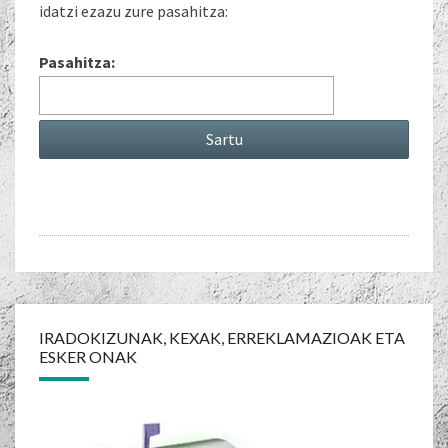
idatzi ezazu zure pasahitza:
Pasahitza:
Post
navigation
IRADOKIZUNAK, KEXAK, ERREKLAMAZIOAK ETA
ESKER ONAK